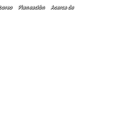
toreo
Planeación
Acerca de
Search