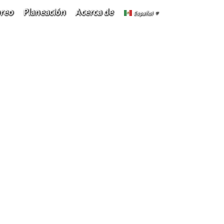
oreo
Planeación
Acerca de
Español
▼