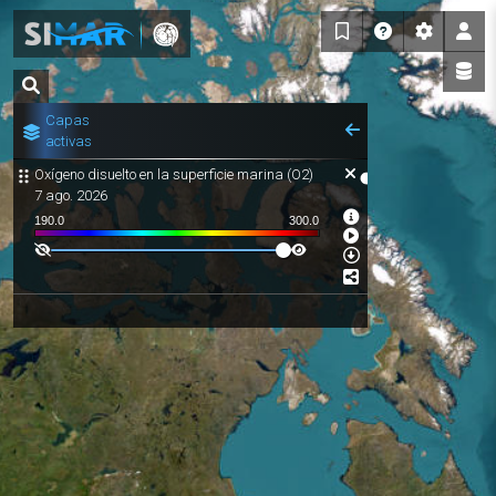
Capas
activas
Oxígeno disuelto en la superficie marina (O2)
7 ago. 2026
190.0
300.0