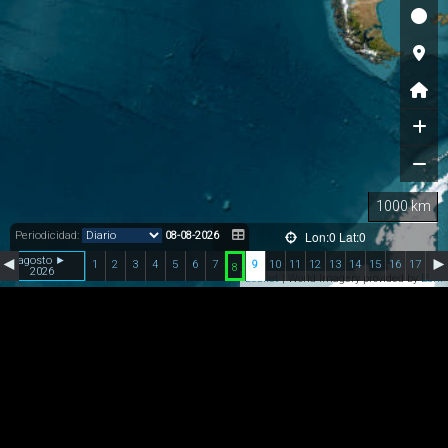
1000 km
Lon:0 Lat:0
Periodicidad:
08-08-2026
◄
agosto ►
►
1
2
3
4
5
6
7
9
10
11
12
13
14
15
16
17
18
8
2026
Leaflet
| World Imagery provided by
ESRI